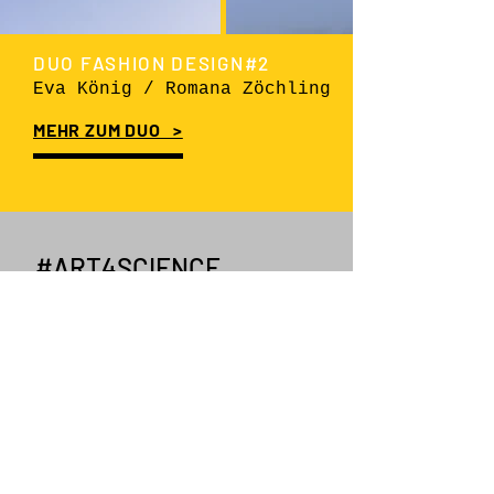
DUO FASHION DESIGN#2
Eva König / Romana Zöchling
MEHR ZUM DUO >
#ART4SCIENCE
KONTAKTIEREN SIE UNS:
KONTAKT
facebook
,
instagram
,
twitter
,
youtube