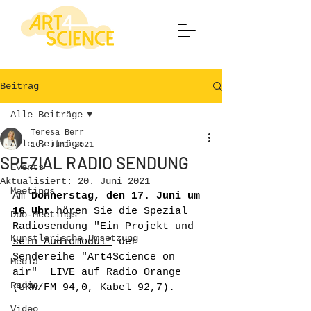
Beitrag
Alle Beiträge
Teresa Berr
Alle Beiträge
16. Juni 2021
SPEZIAL RADIO SENDUNG
Events
Aktualisiert:
20. Juni 2021
Meetings
Am
 Donnerstag, den 17. Juni um 
16 Uhr 
hören Sie die Spezial 
Duo-Meetings
Radiosendung 
"Ein Projekt und 
Künstlerische Umsetzung
sein Audiomodul"
 der 
Sendereihe "Art4Science on 
Media
air"  
LIVE auf Radio Orange
Radio
(UKW/FM 94,0, Kabel 92,7).
Video