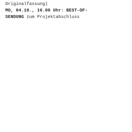
Originalfassung)
MO, 04.10., 16.00 Uhr: BEST-OF-
SENDUNG 
zum Projektabschluss
Vorbehaltlich etwaiger 
Änderungen/ Fehler.
Radio
Alle ansehen
Aktuelle Beiträge