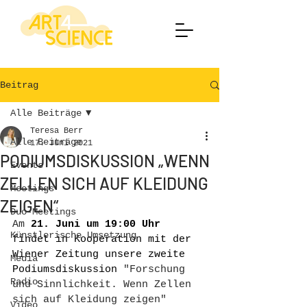
Beitrag
Alle Beiträge
Teresa Berr
Alle Beiträge
17. Juni 2021
PODIUMSDISKUSSION „WENN
Events
ZELLEN SICH AUF KLEIDUNG
Meetings
ZEIGEN“
Duo-Meetings
Am
 21. Juni um 19:00 Uhr 
Künstlerische Umsetzung
findet in Kooperation mit der 
Wiener Zeitung unsere zweite 
Media
Podiumsdiskussion 
"Forschung 
Radio
und Sinnlichkeit. Wenn Zellen 
sich auf Kleidung zeigen" 
Video