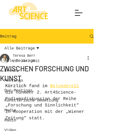
Beitrag
Alle Beiträge
Teresa Berr
Alle Beiträge
26. Jan. 2022
ZWISCHEN FORSCHUNG UND
Events
KUNST
Meetings
Kürzlich
fand im 
Belvedere21
Duo-Meetings
die nunmehr 2. Art4Science-
Podiumsdiskussion der Reihe 
Künstlerische Umsetzung
„Forschung und Sinnlichkeit“ 
Media
in Kooperation mit der „Wiener 
Zeitung“ statt. 
Radio
Video