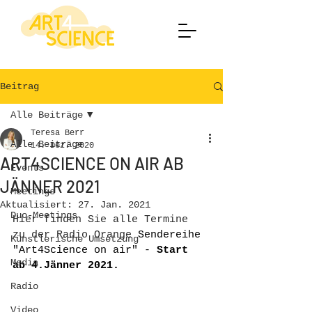
Beitrag
Alle Beiträge
Teresa Berr
Alle Beiträge
14. Dez. 2020
ART4SCIENCE ON AIR AB
Events
JÄNNER 2021
Meetings
Aktualisiert:
27. Jan. 2021
Duo-Meetings
Hier finden Sie alle Termine 
zu der Radio Orange 
Sendereihe 
Künstlerische Umsetzung
"Art4Science on air" - 
Start 
Media
ab 4.Jänner 2021.
Radio
Video